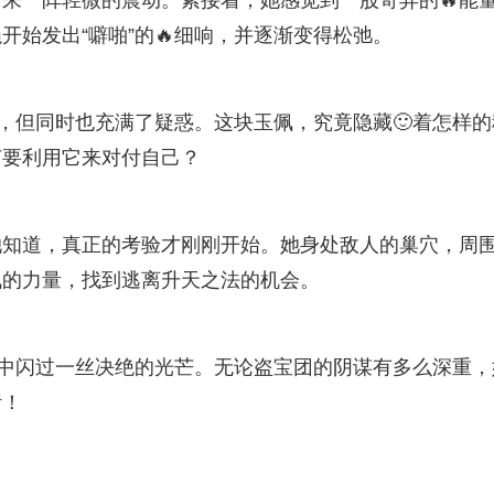
来一阵轻微的震动。紧接着，她感觉到一股奇异的🔥能
始发出“噼啪”的🔥细响，并逐渐变得松弛。
望，但同时也充满了疑惑。这块玉佩，究竟隐藏🙂着怎样的
何要利用它来对付自己？
她知道，真正的考验才刚刚开始。她身处敌人的巢穴，周
佩的力量，找到逃离升天之法的机会。
眼中闪过一丝决绝的光芒。无论盗宝团的阴谋有多么深重，
污！