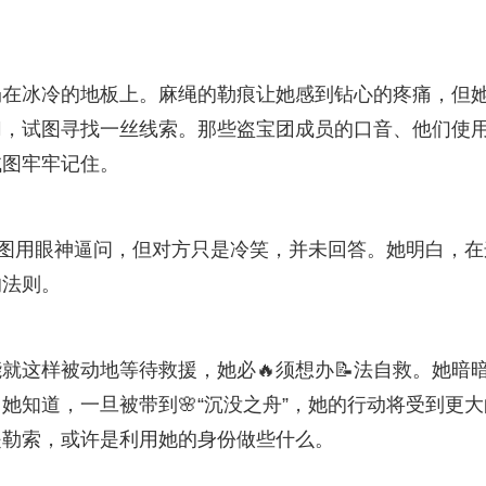
扔在冰冷的地板上。麻绳的勒痕让她感到钻心的疼痛，但
切，试图寻找一丝线索。那些盗宝团成员的口音、他们使
试图牢牢记住。
试图用眼神逼问，但对方只是冷笑，并未回答。她明白，在
的法则。
就这样被动地等待救援，她必🔥须想办📝法自救。她暗
她知道，一旦被带到🌸“沉没之舟”，她的行动将受到更大
是勒索，或许是利用她的身份做些什么。