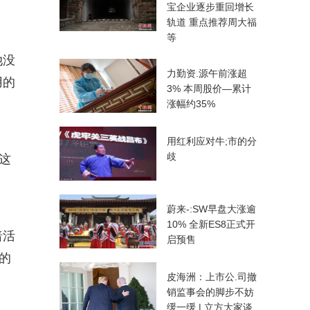
宝企业逐步重回增长
轨道 重点推荐周大福
等
她没
力勤资.源午前涨超
用的
3% 本周股价—累计
涨幅约35%
用红利应对牛;市的分
歧
这
蔚来-:SW早盘大涨逾
10% 全新ES8正式开
暗活
启预售
的
皮海洲：上市公.司撤
销监事会的脚步不妨
缓一缓 | 立方大家谈