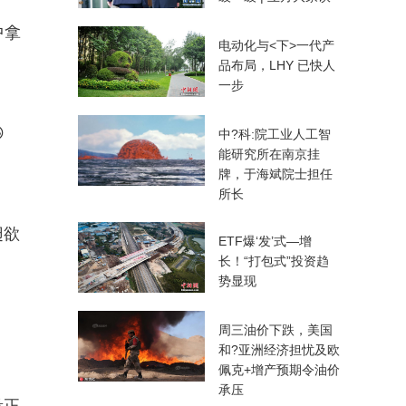
中拿
电动化与<下>一代产
品布局，LHY 已快人
一步

中?科:院工业人工智
能研究所在南京挂
牌，于海斌院士担任
所长
翅欲
ETF爆‘发’式—增
长！“打包式”投资趋
势显现
周三油价下跌，美国
和?亚洲经济担忧及欧
佩克+增产预期令油价
承压