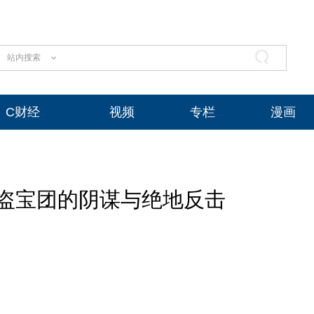
站内搜索
C财经
视频
专栏
漫画
盗宝团的阴谋与绝地反击