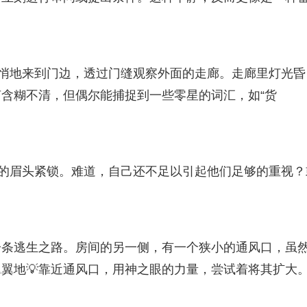
悄悄地来到门边，透过门缝观察外面的走廊。走廊里灯光昏
含糊不清，但偶尔能捕捉到一些零星的词汇，如“货
晴的眉头紧锁。难道，自己还不足以引起他们足够的重视？
一条逃生之路。房间的另一侧，有一个狭小的通风口，虽
翼地💡靠近通风口，用神之眼的力量，尝试着将其扩大