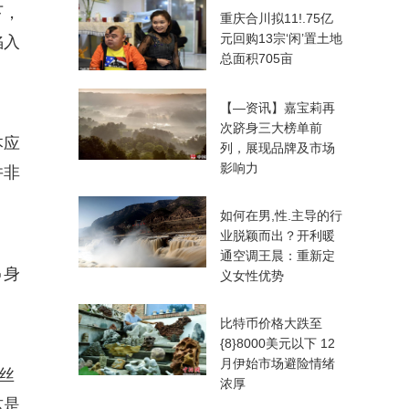
下，
重庆合川拟11!.75亿
元回购13宗‘闲’置土地
陷入
总面积705亩
【—资讯】嘉宝莉再
次跻身三大榜单前
本应
列，展现品牌及市场
影响力
并非
如何在男,性.主导的行
业脱颖而出？开利暖
通空调王晨：重新定
身
义女性优势
比特币价格大跌至
{8}8000美元以下 12
月伊始市场避险情绪
丝
浓厚
这是