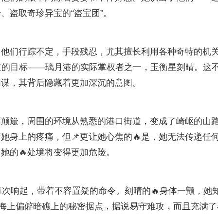
、盗取奇珍异宝的“盗宝团”。
。他们行踪不定，手段残忍，尤其擅长利用各种奇特的机
值的目标——璃月港的实际掌权者之一，玉衡星刻晴。这
阴谋，其背后隐藏着更加深沉的意图。
断颠簸，周围的环境从熟悉的港口街道，变成了崎岖的山
她身上的疼痛，但📌更让她心焦的🔥是，她无法传递任
她的🔥处境将变得更加危险。
音再次响起，带着不容置疑的命令。刻晴的🔥身体一颤，她
于海上偏僻暗礁上的秘密据点，据说易守难攻，而且充满了