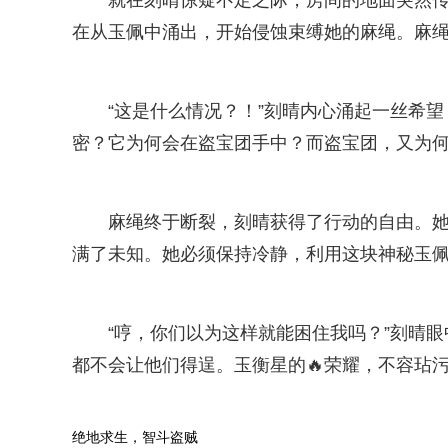
就在刻晴惊疑不定之际，房间的地面突然传
在从玉佩中涌出，开始侵蚀束缚她的麻绳。麻绳开
“这是什么情况？！”刻晴内心涌起一丝希
密？它为何会在盗宝团手中？而盗宝团，又为
麻绳终于断裂，刻晴获得了行动的自由。
满了未知。她必须保持冷静，利用这块神秘玉
“哼，你们以为这样就能困住我吗？”刻晴
都不会让他们得逞。玉衡星的🔥荣耀，不容玷
绝地求生，智斗盗贼