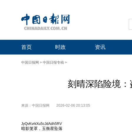
首页
时政
资讯
中国日报网
>
中国日报专稿
>
刻晴深陷险境：
来源：中国日报网
2026-02-06 20:13:05
JyQvKvrkXu5cJdAdh5RV
暗影笼罩，玉衡星坠落