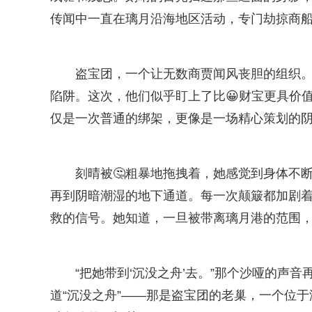
传闻中一直在璃月沿海地区活动，专门劫掠商船
盗宝团，一个让无数商贾闻风丧胆的组织
陷阱。这次，他们似乎盯上了比😀财宝更具价
仅是一次普通的绑架，更像是一场精心策划的
刻晴被🤔粗暴地拖拽着，她感觉到身体不
再到阴暗潮湿的地下通道。每一次颠簸都加剧着
救的信号。她知道，一旦被带离璃月港的范围，
“把她带到‘沉没之舟’去。”那个沙哑的声
道“沉没之舟”——那是盗宝团的老巢，一个位