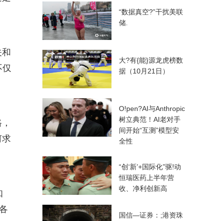
“数据真空?”干扰美联
储.
关和
大?有{能}源龙虎榜数
不仅
据（10月21日）
O!pen?AI与Anthropic
树立典范！AI老对手
路，
间开始“互测”模型安
何求
全性
“创‘新’+国际化”驱!动
恒瑞医药上半年营
收、净利创新高
知
各
国信—证券：;港资珠