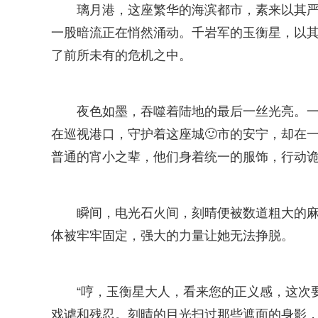
璃月港，这座繁华的海滨都市，素来以其
一股暗流正在悄然涌动。千岩军的玉衡星，以
了前所未有的危机之中。
夜色如墨，吞噬着陆地的最后一丝光亮。
在巡视港口，守护着这座城🙂市的安宁，却在
普通的宵小之辈，他们身着统一的服饰，行动
瞬间，电光石火间，刻晴便被数道粗大的麻
体被牢牢固定，强大的力量让她无法挣脱。
“哼，玉衡星大人，看来您的正义感，这次
戏谑和残忍。刻晴的目光扫过那些遮面的身影