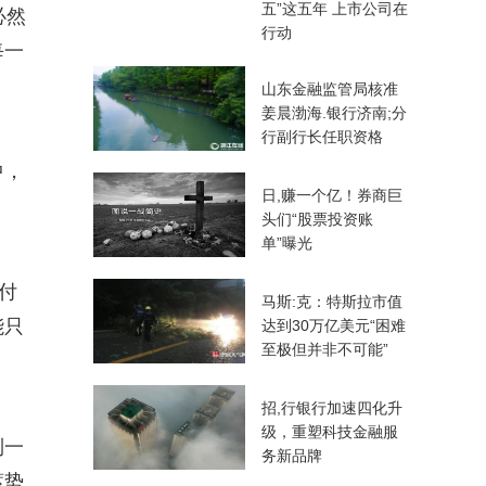
五”这五年 上市公司在
必然
行动
每一
山东金融监管局核准
姜晨渤海.银行济南;分
行副行长任职资格
中，
日,赚一个亿！券商巨
头们“股票投资账
单”曝光
付
马斯:克：特斯拉市值
能只
达到30万亿美元“困难
至极但并非不可能”
招,行银行加速四化升
级，重塑科技金融服
到一
务新品牌
蓄势