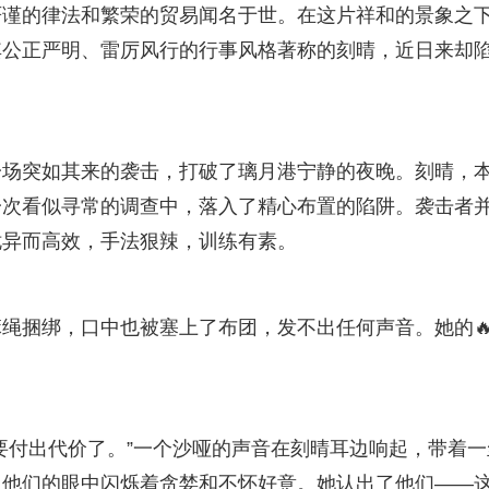
严谨的律法和繁荣的贸易闻名于世。在这片祥和的景象之
其公正严明、雷厉风行的行事风格著称的刻晴，近日来却
一场突如其来的袭击，打破了璃月港宁静的夜晚。刻晴，
一次看似寻常的调查中，落入了精心布置的陷阱。袭击者
诡异而高效，手法狠辣，训练有素。
绳捆绑，口中也被塞上了布团，发不出任何声音。她的
要付出代价了。”一个沙哑的声音在刻晴耳边响起，带着一
，他们的眼中闪烁着贪婪和不怀好意。她认出了他们——