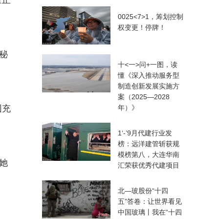
量正
0025<7>1，筹划控制
权变更！停牌！
秘
十<一>问+一图，读
懂《深入推动服务型
制造创新发展实施方
案（2025—2028
围充
年）》
1‘-’9月代建行业发
榜：远洋建管斩获规
模榜第八，大连华南
她
汇荣获优秀代建项目
北—玻股份“十四
五”答卷：让世界看见
中国玻璃丨我在“十四