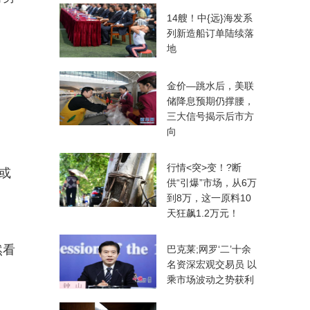
14艘！中{远}海发系
列新造船订单陆续落
地
金价—跳水后，美联
储降息预期仍撑腰，
三大信号揭示后市方
向
行情<突>变！?断
或
供“引爆”市场，从6万
到8万，这一原料10
天狂飙1.2万元！
然看
巴克莱;网罗‘二’十余
名资深宏观交易员 以
。
乘市场波动之势获利